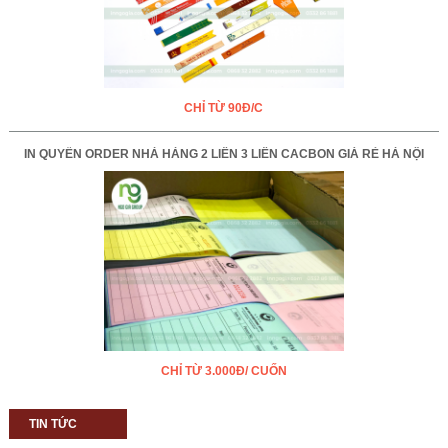
CHỈ TỪ 90Đ/C
IN QUYỂN ORDER NHÀ HÀNG 2 LIÊN 3 LIÊN CACBON GIÁ RẺ HÀ NỘI
CHỈ TỪ 3.000Đ/ CUỐN
TIN TỨC