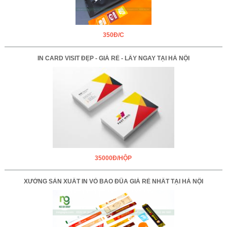
350Đ/C
IN CARD VISIT ĐẸP - GIÁ RẺ - LẤY NGAY TẠI HÀ NỘI
35000Đ/HỘP
XƯỞNG SẢN XUẤT IN VỎ BAO ĐŨA GIÁ RẺ NHẤT TẠI HÀ NỘI