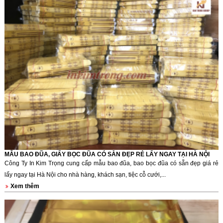
MẪU BAO ĐŨA, GIẤY BỌC ĐŨA CÓ SẴN ĐẸP RẺ LẤY NGAY TẠI HÀ NỘI
Công Ty In Kim Trọng cung cấp mẫu bao đũa, bao bọc đũa có sẵn đẹp giá rẻ
lấy ngay tại Hà Nội cho nhà hàng, khách sạn, tiệc cỗ cưới,...
Xem thêm