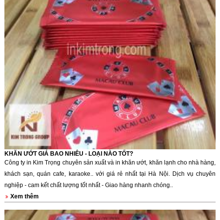
KHĂN ƯỚT GIÁ BAO NHIÊU - LOẠI NÀO TỐT?
Công ty in Kim Trọng chuyên sản xuất và in khăn ướt, khăn lạnh cho nhà hàng,
khách sạn, quán cafe, karaoke.. với giá rẻ nhất tại Hà Nội. Dịch vụ chuyên
nghiệp - cam kết chất lượng tốt nhất - Giao hàng nhanh chóng..
Xem thêm