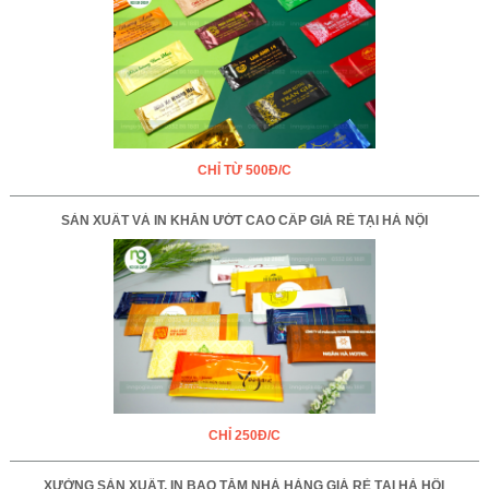
CHỈ TỪ 500Đ/C
SẢN XUẤT VÀ IN KHĂN ƯỚT CAO CẤP GIÁ RẺ TẠI HÀ NỘI
CHỈ 250Đ/C
XƯỞNG SẢN XUẤT, IN BAO TĂM NHÀ HÀNG GIÁ RẺ TẠI HÀ HỘI