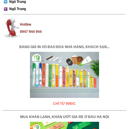
Ngô Trung
Ngô Trung
Hotline
0947 944 944
BẢNG GIÁ IN VỎ BAO ĐŨA NHÀ HÀNG, KHÁCH SẠN...
CHỈ TỪ 90Đ/C
MUA KHĂN LẠNH, KHĂN ƯỚT GIÁ RẺ Ở ĐÂU HÀ NỘI