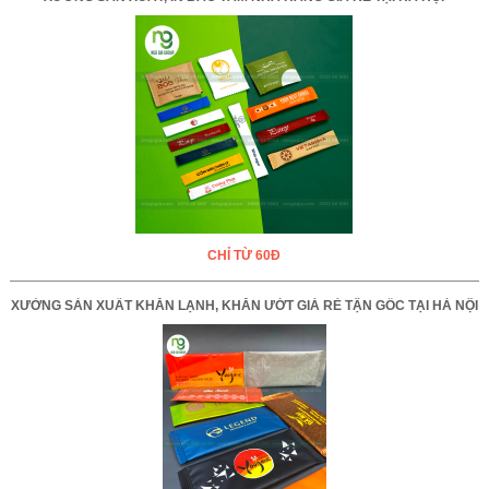
CHỈ TỪ 60Đ
XƯỞNG SẢN XUẤT KHĂN LẠNH, KHĂN ƯỚT GIÁ RẺ TẬN GỐC TẠI HÀ NỘI