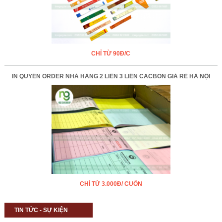
CHỈ TỪ 90Đ/C
IN QUYỂN ORDER NHÀ HÀNG 2 LIÊN 3 LIÊN CACBON GIÁ RẺ HÀ NỘI
CHỈ TỪ 3.000Đ/ CUỐN
TIN TỨC - SỰ KIỆN