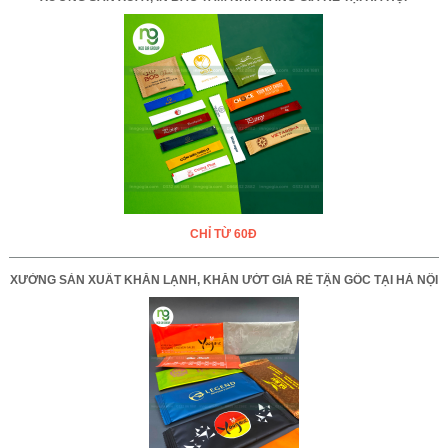
CHỈ TỪ 60Đ
XƯỞNG SẢN XUẤT KHĂN LẠNH, KHĂN ƯỚT GIÁ RẺ TẬN GỐC TẠI HÀ NỘI