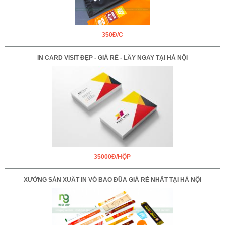
350Đ/C
IN CARD VISIT ĐẸP - GIÁ RẺ - LẤY NGAY TẠI HÀ NỘI
35000Đ/HỘP
XƯỞNG SẢN XUẤT IN VỎ BAO ĐŨA GIÁ RẺ NHẤT TẠI HÀ NỘI