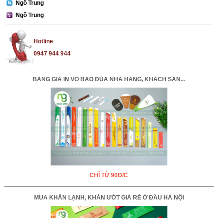
Ngô Trung
Ngô Trung
Hotline
0947 944 944
BẢNG GIÁ IN VỎ BAO ĐŨA NHÀ HÀNG, KHÁCH SẠN...
CHỈ TỪ 90Đ/C
MUA KHĂN LẠNH, KHĂN ƯỚT GIÁ RẺ Ở ĐÂU HÀ NỘI