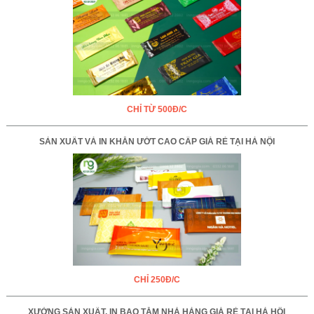
CHỈ TỪ 500Đ/C
SẢN XUẤT VÀ IN KHĂN ƯỚT CAO CẤP GIÁ RẺ TẠI HÀ NỘI
CHỈ 250Đ/C
XƯỞNG SẢN XUẤT, IN BAO TĂM NHÀ HÀNG GIÁ RẺ TẠI HÀ HỘI