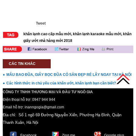
Tweet
khăn lạnh cao cấp mẫu mới
,
khăn lạnh karaoke mẫu mới
,
khăn
giấy ướt nhà hàng mới 2018
CÁC TIN KHÁC
MẪU BAO ĐŨA, GIẤY BỌC ĐŨA CÓ SẴN ĐẸP RẺ LẤY NGAY TẠI HÀ NỘI
Các hình thức in chủ yếu của khăn ướt, khăn lạnh bạn cần biết?
CÔNG TY TNHH THƯƠNG MẠI VÀ ĐẦU TƯ NGÔ GIA
Điện thoại hỗ trợ: 0947 944 944
Email hỗ trợ: inanngogia@gmail.com
Địa chỉ: Số 1 ngõ 69 Đường Nguyễn Xiển, Phường Hạ Đình, Quận
Thanh Xuân, Hà Nội
Facebook
Zing me
Google plus