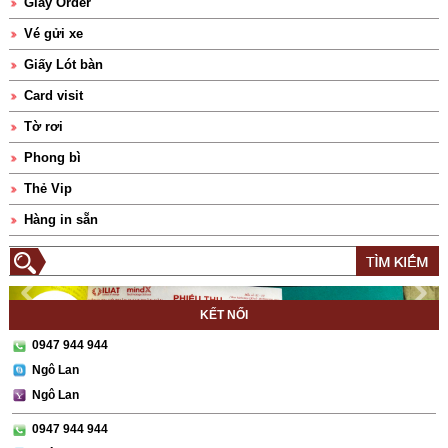
Giấy Order
Vé gửi xe
Giấy Lót bàn
Card visit
Tờ rơi
Phong bì
Thẻ Vip
Hàng in sẵn
KẾT NỐI
0947 944 944
Ngô Lan
Ngô Lan
0947 944 944