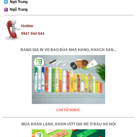
Ngô Trung
Ngô Trung
Hotline
0947 944 944
BẢNG GIÁ IN VỎ BAO ĐŨA NHÀ HÀNG, KHÁCH SẠN...
CHỈ TỪ 90Đ/C
MUA KHĂN LẠNH, KHĂN ƯỚT GIÁ RẺ Ở ĐÂU HÀ NỘI