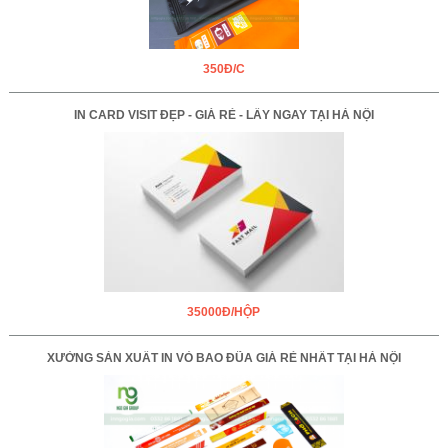
350Đ/C
IN CARD VISIT ĐẸP - GIÁ RẺ - LẤY NGAY TẠI HÀ NỘI
35000Đ/HỘP
XƯỞNG SẢN XUẤT IN VỎ BAO ĐŨA GIÁ RẺ NHẤT TẠI HÀ NỘI