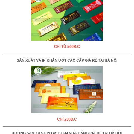
CHỈ TỪ 500Đ/C
SẢN XUẤT VÀ IN KHĂN ƯỚT CAO CẤP GIÁ RẺ TẠI HÀ NỘI
CHỈ 250Đ/C
XƯỞNG SẢN XUẤT, IN BAO TĂM NHÀ HÀNG GIÁ RẺ TẠI HÀ HỘI