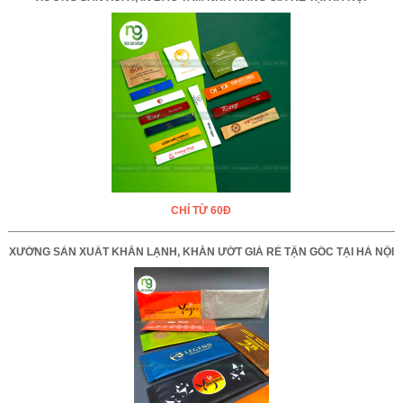
CHỈ TỪ 60Đ
XƯỞNG SẢN XUẤT KHĂN LẠNH, KHĂN ƯỚT GIÁ RẺ TẬN GỐC TẠI HÀ NỘI