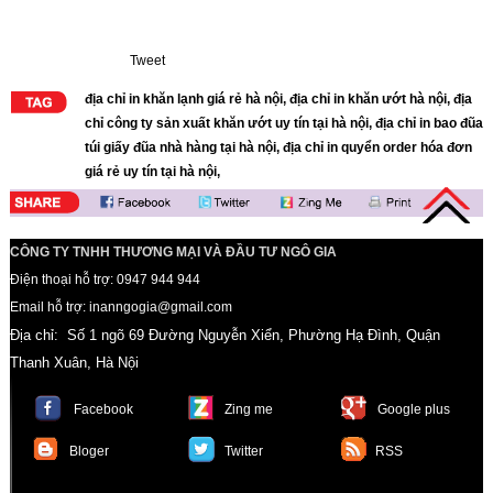
Tweet
địa chỉ in khăn lạnh giá rẻ hà nội
,
địa chỉ in khăn ướt hà nội
,
địa
chỉ công ty sản xuất khăn ướt uy tín tại hà nội
,
địa chỉ in bao đũa
túi giấy đũa nhà hàng tại hà nội
,
địa chỉ in quyển order hóa đơn
giá rẻ uy tín tại hà nội
,
CÔNG TY TNHH THƯƠNG MẠI VÀ ĐẦU TƯ NGÔ GIA
Điện thoại hỗ trợ: 0947 944 944
Email hỗ trợ: inanngogia@gmail.com
Địa chỉ: Số 1 ngõ 69 Đường Nguyễn Xiển, Phường Hạ Đình, Quận
Thanh Xuân, Hà Nội
Facebook
Zing me
Google plus
Bloger
Twitter
RSS