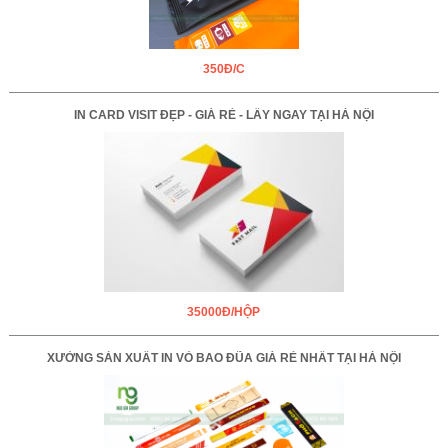
350Đ/C
IN CARD VISIT ĐẸP - GIÁ RẺ - LẤY NGAY TẠI HÀ NỘI
35000Đ/HỘP
XƯỞNG SẢN XUẤT IN VỎ BAO ĐŨA GIÁ RẺ NHẤT TẠI HÀ NỘI