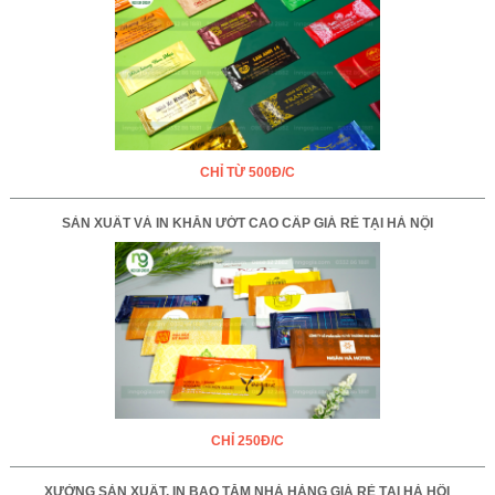
CHỈ TỪ 500Đ/C
SẢN XUẤT VÀ IN KHĂN ƯỚT CAO CẤP GIÁ RẺ TẠI HÀ NỘI
CHỈ 250Đ/C
XƯỞNG SẢN XUẤT, IN BAO TĂM NHÀ HÀNG GIÁ RẺ TẠI HÀ HỘI