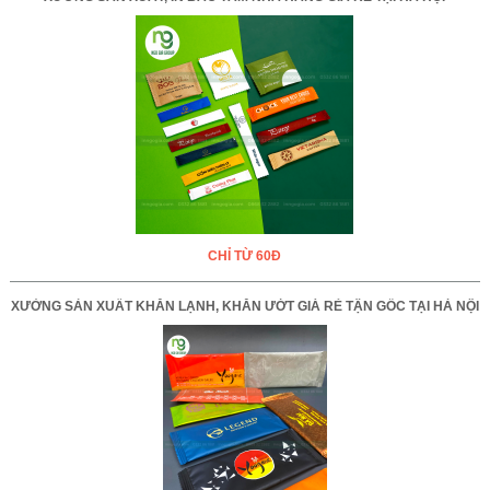
CHỈ TỪ 60Đ
XƯỞNG SẢN XUẤT KHĂN LẠNH, KHĂN ƯỚT GIÁ RẺ TẬN GỐC TẠI HÀ NỘI