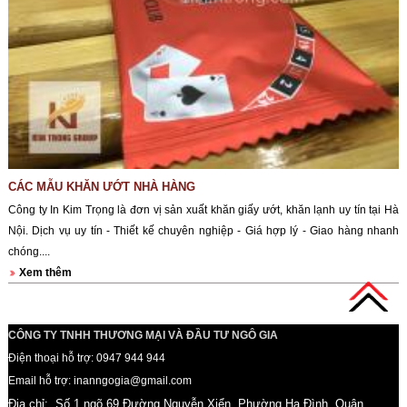
CÁC MẪU KHĂN ƯỚT NHÀ HÀNG
Công ty In Kim Trọng là đơn vị sản xuất khăn giấy ướt, khăn lạnh uy tín tại Hà
Nội. Dịch vụ uy tín - Thiết kế chuyên nghiệp - Giá hợp lý - Giao hàng nhanh
chóng....
Xem thêm
CÔNG TY TNHH THƯƠNG MẠI VÀ ĐẦU TƯ NGÔ GIA
Điện thoại hỗ trợ: 0947 944 944
Email hỗ trợ: inanngogia@gmail.com
Địa chỉ: Số 1 ngõ 69 Đường Nguyễn Xiển, Phường Hạ Đình, Quận