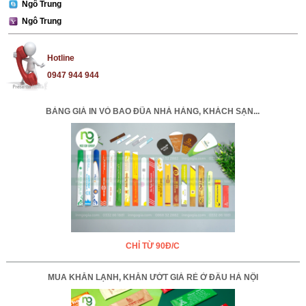
Ngô Trung
Ngô Trung
Hotline
0947 944 944
BẢNG GIÁ IN VỎ BAO ĐŨA NHÀ HÀNG, KHÁCH SẠN...
CHỈ TỪ 90Đ/C
MUA KHĂN LẠNH, KHĂN ƯỚT GIÁ RẺ Ở ĐÂU HÀ NỘI