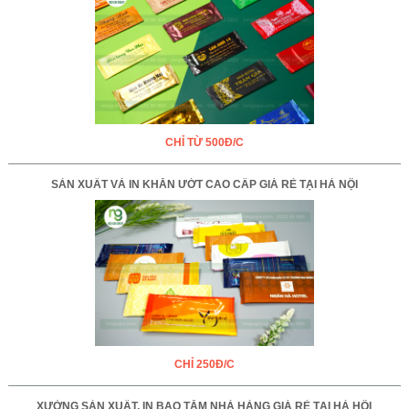
CHỈ TỪ 500Đ/C
SẢN XUẤT VÀ IN KHĂN ƯỚT CAO CẤP GIÁ RẺ TẠI HÀ NỘI
CHỈ 250Đ/C
XƯỞNG SẢN XUẤT, IN BAO TĂM NHÀ HÀNG GIÁ RẺ TẠI HÀ HỘI