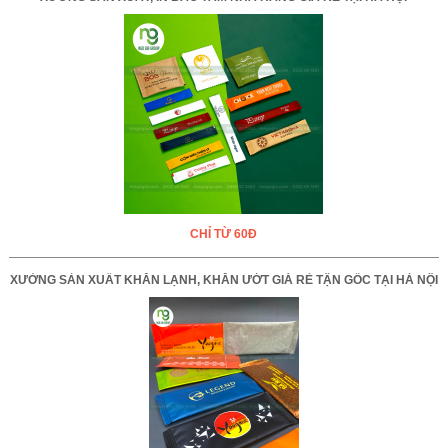
CHỈ TỪ 60Đ
XƯỞNG SẢN XUẤT KHĂN LẠNH, KHĂN ƯỚT GIÁ RẺ TẬN GỐC TẠI HÀ NỘI