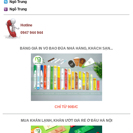
Ngô Trung
Ngô Trung
Hotline
0947 944 944
BẢNG GIÁ IN VỎ BAO ĐŨA NHÀ HÀNG, KHÁCH SẠN...
CHỈ TỪ 90Đ/C
MUA KHĂN LẠNH, KHĂN ƯỚT GIÁ RẺ Ở ĐÂU HÀ NỘI