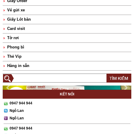
Giấy Order
Vé gửi xe
Giấy Lót bàn
Card visit
Tờ rơi
Phong bì
Thẻ Vip
Hàng in sẵn
KẾT NỐI
0947 944 944
Ngô Lan
Ngô Lan
0947 944 944