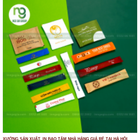
XƯỞNG SẢN XUẤT, IN BAO TĂM NHÀ HÀNG GIÁ RẺ TẠI HÀ HỘI