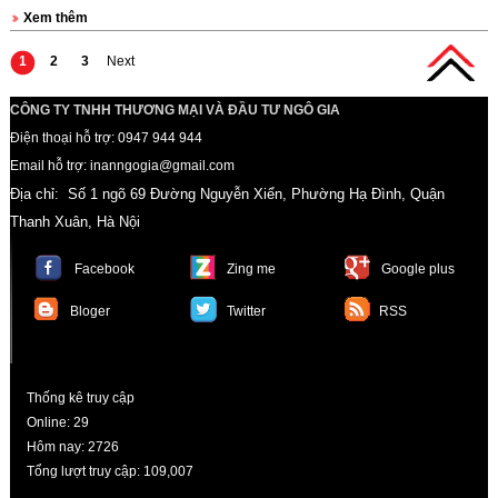
Xem thêm
1
2
3
Next
CÔNG TY TNHH THƯƠNG MẠI VÀ ĐẦU TƯ NGÔ GIA
Điện thoại hỗ trợ: 0947 944 944
Email hỗ trợ: inanngogia@gmail.com
Địa chỉ: Số 1 ngõ 69 Đường Nguyễn Xiển, Phường Hạ Đình, Quận
Thanh Xuân, Hà Nội
Facebook
Zing me
Google plus
Bloger
Twitter
RSS
Thống kê truy cập
Online
: 29
Hôm nay
: 2726
Tổng lượt truy cập
: 109,007