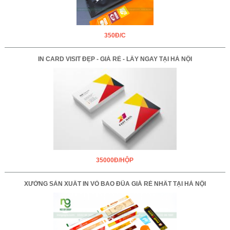
350Đ/C
IN CARD VISIT ĐẸP - GIÁ RẺ - LẤY NGAY TẠI HÀ NỘI
35000Đ/HỘP
XƯỞNG SẢN XUẤT IN VỎ BAO ĐŨA GIÁ RẺ NHẤT TẠI HÀ NỘI