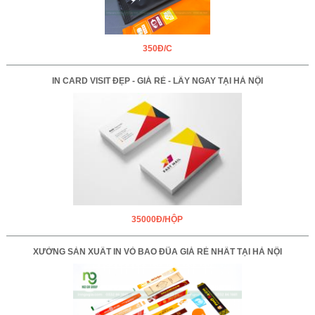
350Đ/C
IN CARD VISIT ĐẸP - GIÁ RẺ - LẤY NGAY TẠI HÀ NỘI
35000Đ/HỘP
XƯỞNG SẢN XUẤT IN VỎ BAO ĐŨA GIÁ RẺ NHẤT TẠI HÀ NỘI