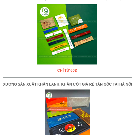
CHỈ TỪ 60Đ
XƯỞNG SẢN XUẤT KHĂN LẠNH, KHĂN ƯỚT GIÁ RẺ TẬN GỐC TẠI HÀ NỘI