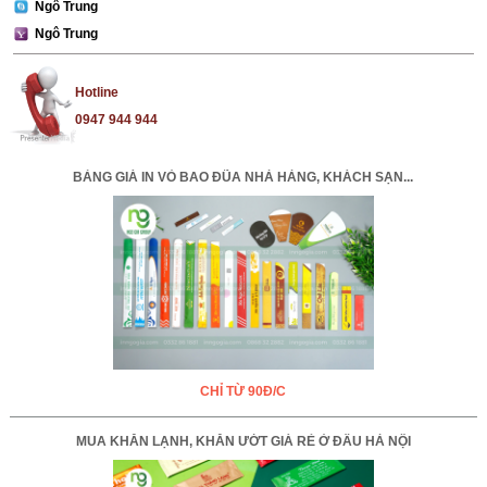
Ngô Trung
Ngô Trung
Hotline
0947 944 944
BẢNG GIÁ IN VỎ BAO ĐŨA NHÀ HÀNG, KHÁCH SẠN...
CHỈ TỪ 90Đ/C
MUA KHĂN LẠNH, KHĂN ƯỚT GIÁ RẺ Ở ĐÂU HÀ NỘI