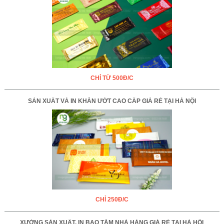
CHỈ TỪ 500Đ/C
SẢN XUẤT VÀ IN KHĂN ƯỚT CAO CẤP GIÁ RẺ TẠI HÀ NỘI
CHỈ 250Đ/C
XƯỞNG SẢN XUẤT, IN BAO TĂM NHÀ HÀNG GIÁ RẺ TẠI HÀ HỘI