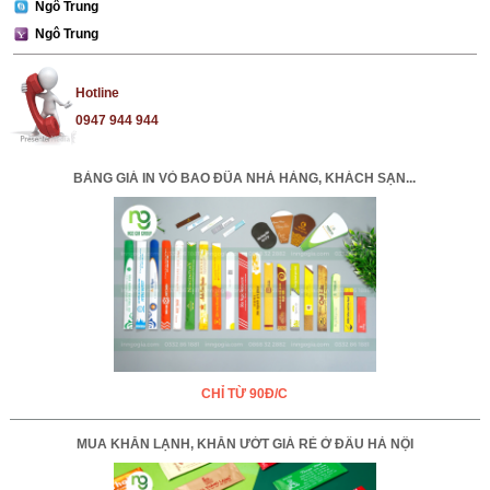
Ngô Trung
Ngô Trung
Hotline
0947 944 944
BẢNG GIÁ IN VỎ BAO ĐŨA NHÀ HÀNG, KHÁCH SẠN...
CHỈ TỪ 90Đ/C
MUA KHĂN LẠNH, KHĂN ƯỚT GIÁ RẺ Ở ĐÂU HÀ NỘI