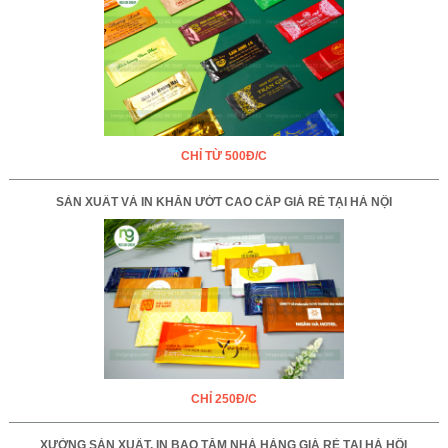
CHỈ TỪ 500Đ/C
SẢN XUẤT VÀ IN KHĂN ƯỚT CAO CẤP GIÁ RẺ TẠI HÀ NỘI
CHỈ 250Đ/C
XƯỞNG SẢN XUẤT, IN BAO TĂM NHÀ HÀNG GIÁ RẺ TẠI HÀ HỘI