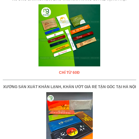
CHỈ TỪ 60Đ
XƯỞNG SẢN XUẤT KHĂN LẠNH, KHĂN ƯỚT GIÁ RẺ TẬN GỐC TẠI HÀ NỘI