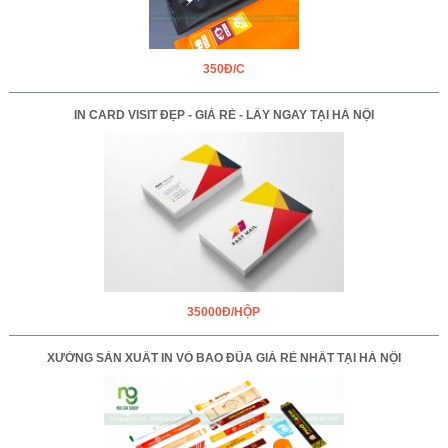
350Đ/C
IN CARD VISIT ĐẸP - GIÁ RẺ - LẤY NGAY TẠI HÀ NỘI
35000Đ/HỘP
XƯỞNG SẢN XUẤT IN VỎ BAO ĐŨA GIÁ RẺ NHẤT TẠI HÀ NỘI