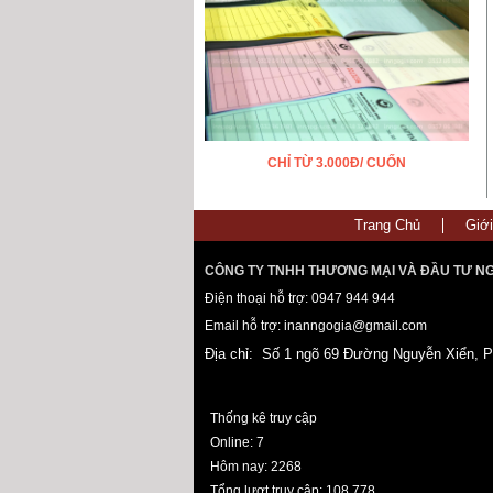
CHỈ TỪ 3.000Đ/ CUỐN
Trang Chủ
Giới
CÔNG TY TNHH THƯƠNG MẠI VÀ ĐẦU TƯ NG
Điện thoại hỗ trợ: 0947 944 944
Email hỗ trợ: inanngogia@gmail.com
Địa chỉ: Số 1 ngõ 69 Đường Nguyễn Xiển, 
Thống kê truy cập
Online
: 7
Hôm nay
: 2268
Tổng lượt truy cập
: 108,778