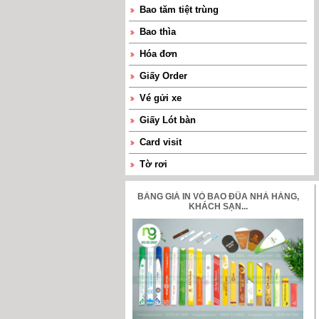
Bao tăm tiệt trùng
Bao thìa
Hóa đơn
Giấy Order
Vé gửi xe
Giấy Lót bàn
Card visit
Tờ rơi
Phong bì
BẢNG GIÁ IN VỎ BAO ĐŨA NHÀ HÀNG,
KHÁCH SẠN...
Thẻ Vip
Hàng in sẵn