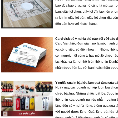
bao đũa bao thìa...và nó cũng là một xu hư
bàn, giấy lót chén, giấy lót đĩa tạo nên pho
ra khi in giấy lót bàn, giấy lót chén đĩa
đến gần hơn với khách hàng.
Card visit có ý nghĩa thế nào đối với các 
Card Visit hiểu đơn giản, nó là một mảnh gi
vụ, công việc, số điện thoại,… Những thông
con người, một công ty hay một tổ chức nào
tác khác và là nơi thể hiện thông tin tốt nh
nhận được liên lạc với bạn hoặc nhận được 
Ý nghĩa của in bật lửa làm quà tặng của c
Ngày nay, các doanh nghiệp luôn lựa chọn
chiếc bật lửa. Những chiếc bật lửa được i
thông tin của doanh nghiệp nhằm quảng 
tặng đều có ý nghĩa riêng, thông qua quà t
với người được tặng. Quà tặng bật lửa 
doanh nghiệp? Vậy doanh nghiệp có nên in