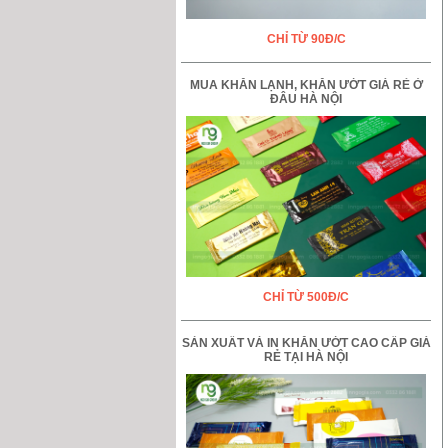
CHỈ TỪ 90Đ/C
MUA KHĂN LẠNH, KHĂN ƯỚT GIÁ RẺ Ở
ĐÂU HÀ NỘI
CHỈ TỪ 500Đ/C
SẢN XUẤT VÀ IN KHĂN ƯỚT CAO CẤP GIÁ
RẺ TẠI HÀ NỘI