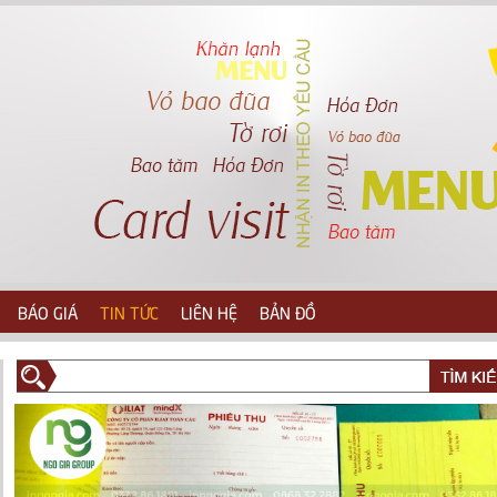
BÁO GIÁ
TIN TỨC
LIÊN HỆ
BẢN ĐỒ