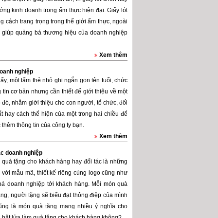
ớng kinh doanh trong ẩm thực hiện đại. Giấy lót
ng cách trang trọng trong thế giới ẩm thực, ngoài
 còn giúp quảng bá thương hiệu của doanh nghiệp
Xem thêm
doanh nghiệp
ấy, một tấm thẻ nhỏ ghi ngắn gọn tên tuổi, chức
 tin cơ bản nhưng cần thiết để giới thiệu về một
 đó, nhằm giới thiệu cho con người, tổ chức, đối
ất hay cách thể hiện của một trong hai chiều để
thêm thông tin của công ty bạn.
Xem thêm
ác doanh nghiệp
 quà tặng cho khách hàng hay đối tác là những
n với mẫu mã, thiết kế riêng cùng logo cũng như
bá doanh nghiệp tới khách hàng. Mỗi món quà
ặng, người tặng sẽ biểu đạt thông điệp của mình
cũng là món quà tặng mang nhiều ý nghĩa cho
 bật lửa làm quà tặng cho khách hàng không?