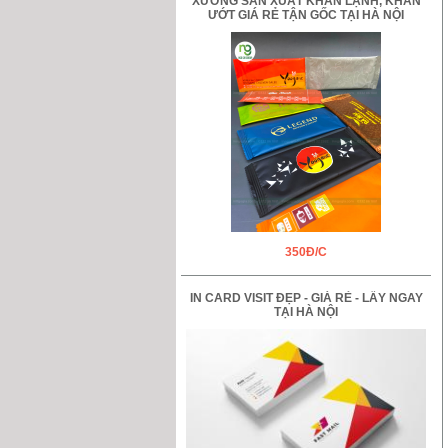
XƯỞNG SẢN XUẤT KHĂN LẠNH, KHĂN
ƯỚT GIÁ RẺ TẬN GỐC TẠI HÀ NỘI
350Đ/C
IN CARD VISIT ĐẸP - GIÁ RẺ - LẤY NGAY
TẠI HÀ NỘI