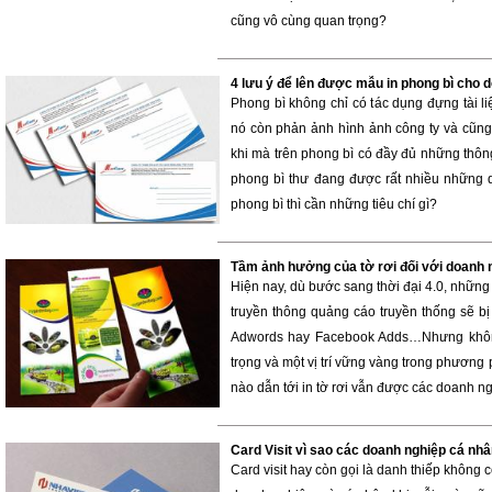
cũng vô cùng quan trọng?
4 lưu ý để lên được mẫu in phong bì cho 
Phong bì không chỉ có tác dụng đựng tài 
nó còn phản ảnh hình ảnh công ty và cũng
khi mà trên phong bì có đầy đủ những thông t
phong bì thư đang được rất nhiều những 
phong bì thì cần những tiêu chí gì?
Tầm ảnh hưởng của tờ rơi đối với doanh 
Hiện nay, dù bước sang thời đại 4.0, nhữn
truyền thông quảng cáo truyền thống sẽ bị
Adwords hay Facebook Adds…Nhưng không, 
trọng và một vị trí vững vàng trong phương
nào dẫn tới in tờ rơi vẫn được các doanh 
Card Visit vì sao các doanh nghiệp cá nh
Card visit hay còn gọi là danh thiếp không 