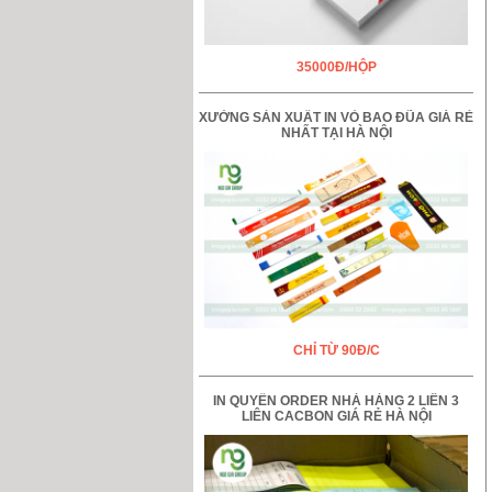
35000Đ/HỘP
XƯỞNG SẢN XUẤT IN VỎ BAO ĐŨA GIÁ RẺ
NHẤT TẠI HÀ NỘI
CHỈ TỪ 90Đ/C
IN QUYỂN ORDER NHÀ HÀNG 2 LIÊN 3
LIÊN CACBON GIÁ RẺ HÀ NỘI