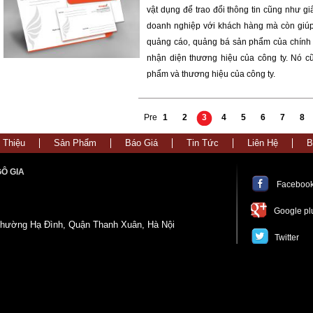
vật dụng để trao đổi thông tin cũng như g
doanh nghiệp với khách hàng mà còn giúp
quảng cáo, quảng bá sản phẩm của chính c
nhận diện thương hiệu của công ty. Nó 
phẩm và thương hiệu của công ty.
Pre
1
2
3
4
5
6
7
8
 Thiệu
Sản Phẩm
Báo Giá
Tin Tức
Liên Hệ
B
Ô GIA
Faceboo
Google pl
Phường Hạ Đình, Quận Thanh Xuân, Hà Nội
Twitter