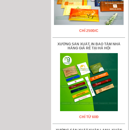
CHỈ 250Đ/C
XƯỞNG SẢN XUẤT, IN BAO TĂM NHÀ
HÀNG GIÁ RẺ TẠI HÀ HỘI
CHỈ TỪ 60Đ