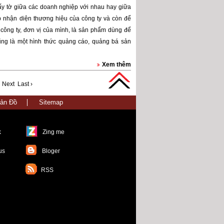
iấy tờ giữa các doanh nghiệp với nhau hay giữa
 nhận diện thương hiệu của công ty và còn để
ông ty, đơn vị của mình, là sản phẩm dùng để
cũng là một hình thức quảng cáo, quảng bá sản
Xem thêm
Next
Last ›
ản Đồ
Sitemap
k
Zing me
us
Bloger
RSS