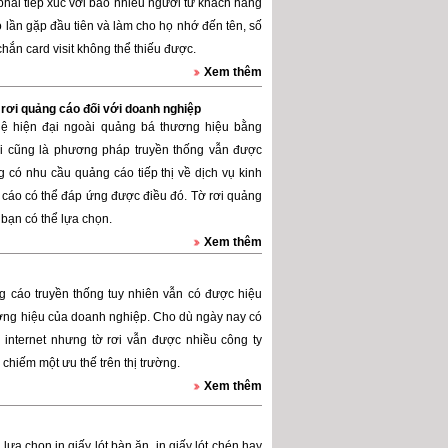
hải tiếp xúc với bao nhiêu người từ khách hàng
o lần gặp đầu tiên và làm cho họ nhớ đến tên, số
chắn card visit không thể thiếu được.
Xem thêm
tờ rơi quảng cáo đối với doanh nghiệp
hệ hiện đại ngoài quảng bá thương hiệu bằng
rơi cũng là phương pháp truyền thống vẫn được
 có nhu cầu quảng cáo tiếp thị về dịch vụ kinh
cáo có thể đáp ứng được điều đó. Tờ rơi quảng
bạn có thể lựa chọn.
Xem thêm
ng cáo truyền thống tuy nhiên vẫn có được hiệu
ương hiệu của doanh nghiệp. Cho dù ngày nay có
 internet nhưng tờ rơi vẫn được nhiều công ty
chiếm một ưu thế trên thị trường.
Xem thêm
ựa chọn in giấy lót bàn ăn, in giấy lót chén hay