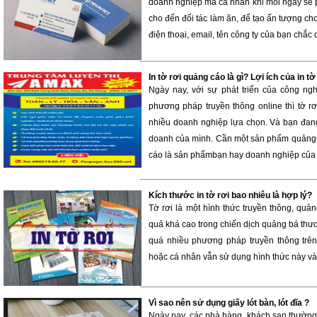
doanh nghiệp mà cá nhân khi mỗi ngày sẽ p
cho đến đối tác làm ăn, để tạo ấn tượng ch
điện thoại, email, tên công ty của bạn chắc 
In tờ rơi quảng cáo là gì? Lợi ích của in 
Ngày nay, với sự phát triển của công ng
phương pháp truyền thông online thì tờ 
nhiều doanh nghiệp lựa chọn. Và bạn đang
doanh của mình. Cần một sản phẩm quảng 
cáo là sản phẩmbạn hay doanh nghiệp của 
Kích thước in tờ rơi bao nhiêu là hợp lý?
Tờ rơi là một hình thức truyền thông, quả
quả khá cao trong chiến dịch quảng bá th
quá nhiều phương pháp truyền thông trên
hoặc cá nhân vẫn sử dụng hình thức này và 
Vì sao nên sử dụng giấy lót bàn, lót đĩa ?
Ngày nay, các nhà hàng, khách sạn thường l