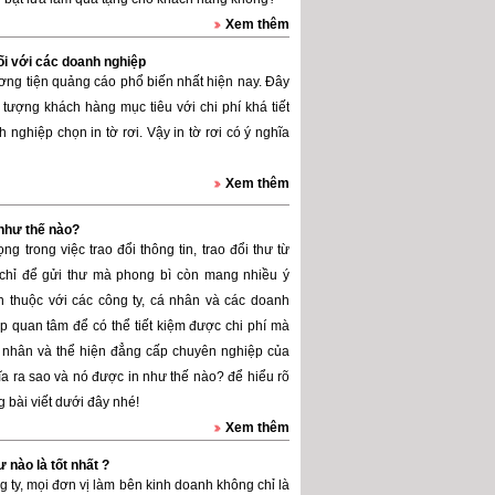
Xem thêm
ối với các doanh nghiệp
ng tiện quảng cáo phổ biến nhất hiện nay. Đây
 tượng khách hàng mục tiêu với chi phí khá tiết
 nghiệp chọn in tờ rơi. Vậy in tờ rơi có ý nghĩa
Xem thêm
 như thế nào?
ng trong việc trao đổi thông tin, trao đổi thư từ
chỉ để gửi thư mà phong bì còn mang nhiều ý
 thuộc với các công ty, cá nhân và các doanh
p quan tâm để có thể tiết kiệm được chi phí mà
 nhân và thể hiện đẳng cấp chuyên nghiệp của
a ra sao và nó được in như thế nào? để hiểu rõ
g bài viết dưới đây nhé!
Xem thêm
 nào là tốt nhất ?
g ty, mọi đơn vị làm bên kinh doanh không chỉ là