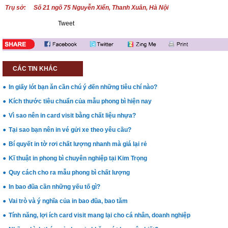
Trụ sở: Số 21 ngõ 75 Nguyễn Xiển, Thanh Xuân, Hà Nội
Tweet
CÁC TIN KHÁC
In giấy lót bạn ăn cần chú ý đến những tiêu chí nào?
Kích thước tiêu chuẩn của mẫu phong bì hiện nay
Vì sao nên in card visit bằng chất liệu nhựa?
Tại sao bạn nên in vé gửi xe theo yêu cầu?
Bí quyết in tờ rơi chất lượng nhanh mà giá lại rẻ
Kĩ thuật in phong bì chuyên nghiệp tại Kim Trọng
Quy cách cho ra mẫu phong bì chất lượng
In bao đũa cần những yếu tố gì?
Vai trò và ý nghĩa của in bao đũa, bao tăm
Tính năng, lợi ích card visit mang lại cho cá nhân, doanh nghiệp