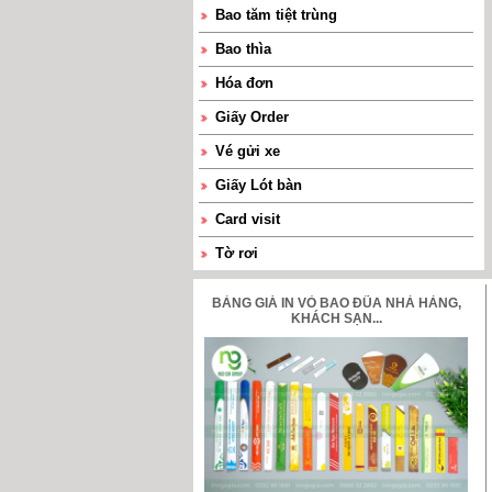
Bao tăm tiệt trùng
Bao thìa
Hóa đơn
Giấy Order
Vé gửi xe
Giấy Lót bàn
Card visit
Tờ rơi
Phong bì
BẢNG GIÁ IN VỎ BAO ĐŨA NHÀ HÀNG,
KHÁCH SẠN...
Thẻ Vip
Hàng in sẵn