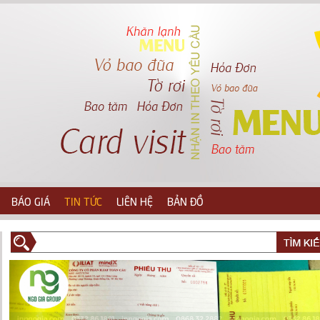
BÁO GIÁ
TIN TỨC
LIÊN HỆ
BẢN ĐỒ