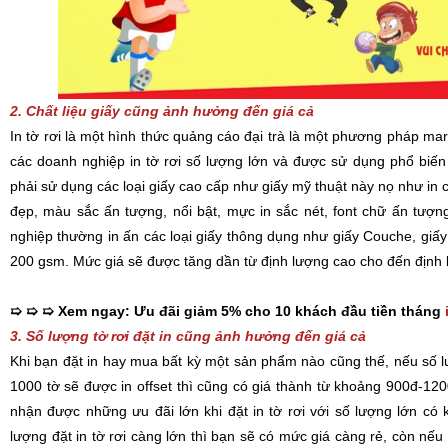
2. Chất liệu giấy cũng ảnh hưởng đến giá cả
In tờ rơi là một hình thức quảng cáo đại trà là một phương pháp mar
các doanh nghiệp in tờ rơi số lượng lớn và được sử dụng phổ biến h
phải sử dụng các loại giấy cao cấp như giấy mỹ thuật này nọ như in ca
đẹp, màu sắc ấn tượng, nổi bật, mực in sắc nét, font chữ ấn tượn
nghiệp thường in ấn các loại giấy thông dụng như giấy Couche, giấy
200 gsm. Mức giá sẽ được tăng dần từ định lượng cao cho đến định 
➯ ➯ ➯ Xem ngay: Ưu đãi giảm 5% cho 10 khách đầu tiền tháng
3. Số lượng tờ rơi đặt in cũng ảnh hưởng đến giá cả
Khi bạn đặt in hay mua bất kỳ một sản phẩm nào cũng thế, nếu số l
1000 tờ sẽ được in offset thì cũng có giá thành từ khoảng 900đ-1
nhận được những ưu đãi lớn khi đặt in tờ rơi với số lượng lớn có kh
lượng đặt in tờ rơi càng lớn thì bạn sẽ có mức giá càng rẻ, còn nếu