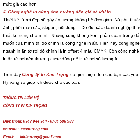
mức giá cao hơn
4. Công nghệ in cũng ảnh hưởng đến giá cả khi in
Thiết kế tờ rơi đẹp sẽ gây ấn tượng không hề đơn giản. Nó phụ thuộc
ảnh, phối màu sắc, slogan, nội dung… Do đó, các doanh nghiệp thườ
thiết kế riêng cho mình. Nhưng cũng không kém phần quan trọng để
muốn của mình thì đó chính là công nghệ in ấn. Hiện nay công nghệ
ngành in ấn tờ rơi đó chính là in offset 4 màu CMYK. Còn công nghệ i
in ấn tờ rơi nên thường được dùng để in tờ rơi số lượng ít.
Trên đây
Công ty In Kim Trọng
đã giới thiệu đến các bạn các yếu t
Hy vọng sẽ giúp ích được cho các bạn.
THÔNG TIN LIÊN HỆ
CÔNG TY IN KIM TRỌNG
Điện thoại: 0947 944 944 - 0704 588 588
Website: inkimtrong.com
Email: inkimtrong@gmail.com