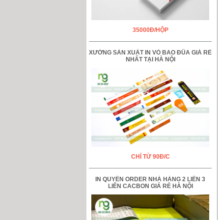
35000Đ/HỘP
XƯỞNG SẢN XUẤT IN VỎ BAO ĐŨA GIÁ RẺ
NHẤT TẠI HÀ NỘI
CHỈ TỪ 90Đ/C
IN QUYỂN ORDER NHÀ HÀNG 2 LIÊN 3
LIÊN CACBON GIÁ RẺ HÀ NỘI