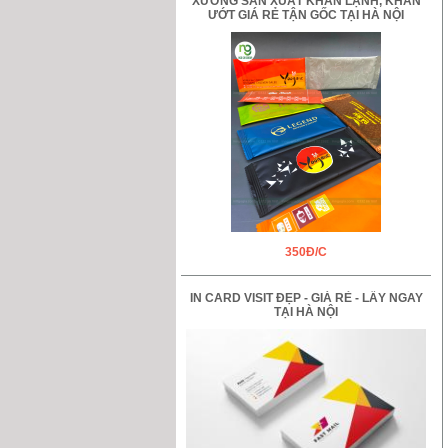
XƯỞNG SẢN XUẤT KHĂN LẠNH, KHĂN
ƯỚT GIÁ RẺ TẬN GỐC TẠI HÀ NỘI
350Đ/C
IN CARD VISIT ĐẸP - GIÁ RẺ - LẤY NGAY
TẠI HÀ NỘI