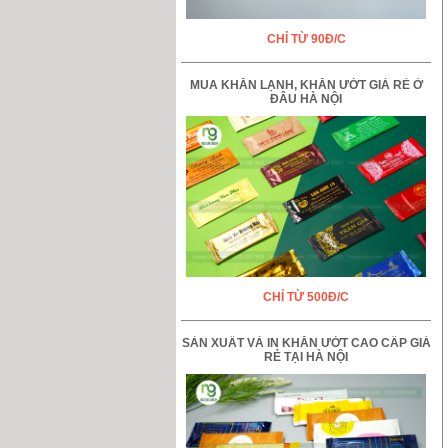
CHỈ TỪ 90Đ/C
MUA KHĂN LẠNH, KHĂN ƯỚT GIÁ RẺ Ở
ĐÂU HÀ NỘI
CHỈ TỪ 500Đ/C
SẢN XUẤT VÀ IN KHĂN ƯỚT CAO CẤP GIÁ
RẺ TẠI HÀ NỘI