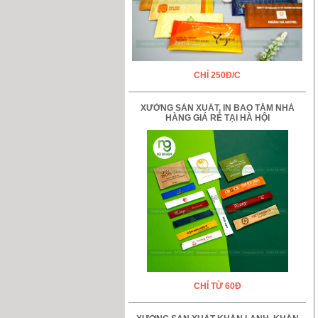
CHỈ 250Đ/C
XƯỞNG SẢN XUẤT, IN BAO TĂM NHÀ
HÀNG GIÁ RẺ TẠI HÀ HỘI
CHỈ TỪ 60Đ